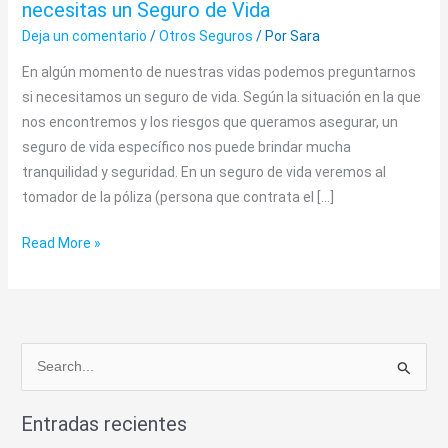
necesitas un Seguro de Vida
te
Deja un comentario
/
Otros Seguros
/ Por
Sara
preguntas
si
En algún momento de nuestras vidas podemos preguntarnos
necesitas
si necesitamos un seguro de vida. Según la situación en la que
un
nos encontremos y los riesgos que queramos asegurar, un
Seguro
seguro de vida específico nos puede brindar mucha
de
tranquilidad y seguridad. En un seguro de vida veremos al
Vida
tomador de la póliza (persona que contrata el […]
Read More »
B
u
Entradas recientes
s