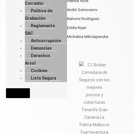
Helmut Rufe
Corredor
Andrii Samovarov
Política de
Grabación
Nahomi Rodriguez
Reglamento
Eddie Nyari
SAC
Michalina Mikolajewska
Anticorrupción
Denuncias
Derechos
Arsol
Cookies
Lista Segura
Menú conmutador hamburguesa