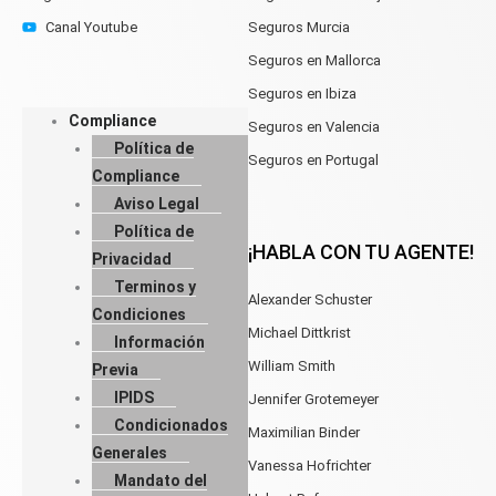
Canal Youtube
Seguros Murcia
Seguros en Mallorca
Seguros en Ibiza
Compliance
Seguros en Valencia
Política de
Seguros en Portugal
Compliance
Aviso Legal
Política de
¡HABLA CON TU AGENTE!
Privacidad
Terminos y
Alexander Schuster
Condiciones
Michael Dittkrist
Información
William Smith
Previa
IPIDS
Jennifer Grotemeyer
Condicionados
Maximilian Binder
Generales
Vanessa Hofrichter
Mandato del