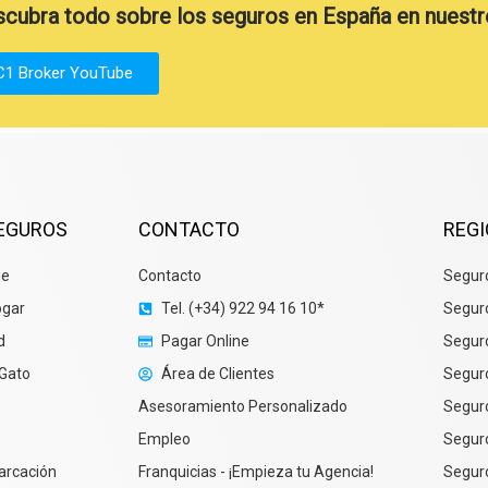
cubra todo sobre los seguros en España en nuestr
C1 Broker YouTube
SEGUROS
CONTACTO
REG
he
Contacto
Seguro
ogar
Tel. (+34) 922 94 16 10*
Segur
d
Pagar Online
Seguro
 Gato
Área de Clientes
Seguro
Asesoramiento Personalizado
Segur
Empleo
Segur
arcación
Franquicias - ¡Empieza tu Agencia!
Segur