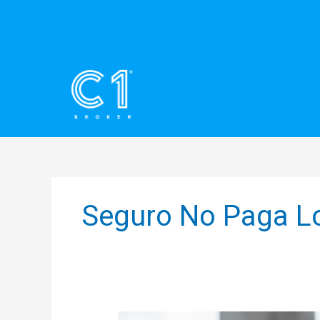
Ir
al
contenido
Seguro No Paga L
He