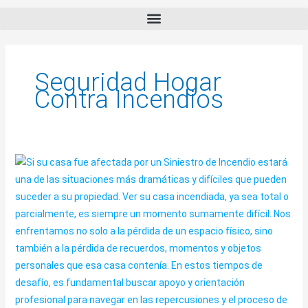
Seguridad Hogar
Contra Incendios
¿INCENDIO
EN
CASA?
–
Cosas
Importantes
que
Debes
Saber