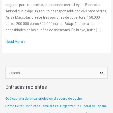
Incluye
seguros para mascotas, cumpliendo con la Ley de Bienestar
Responsabilidad
Animal que exige un seguro de responsabilidad civil para perros.
Civil
Asisa Mascotas ofrece tres opciones de cobertura: 150.000
en
euros, 200.000 euros 300.000 euros Adaptándose a las
sus
necesidades de los dueños de mascotas. En breve, Asisa […]
Seguros
para
Read More »
Mascotas
B
u
Entradas recientes
s
c
Qué cubre la defensa jurídica en el seguro de coche
a
Cómo Evitar Conflictos Familiares al Organizar un Funeral en España
r