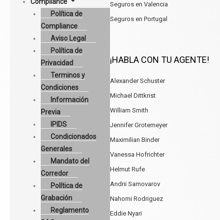
Compliance
Seguros en Valencia
Política de
Seguros en Portugal
Compliance
Aviso Legal
Política de
¡HABLA CON TU AGENTE!
Privacidad
Terminos y
Alexander Schuster
Condiciones
Michael Dittkrist
Información
William Smith
Previa
IPIDS
Jennifer Grotemeyer
Condicionados
Maximilian Binder
Generales
Vanessa Hofrichter
Mandato del
Helmut Rufe
Corredor
Andrii Samovarov
Política de
Grabación
Nahomi Rodriguez
Reglamento
Eddie Nyari