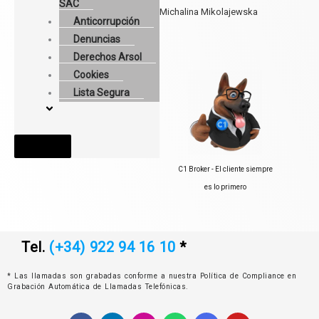
SAC
Michalina Mikolajewska
Anticorrupción
Denuncias
Derechos Arsol
Cookies
Lista Segura
Menú conmutador hamburguesa
C1 Broker - El cliente siempre
es lo primero
Tel.
(+34) 922 94 16 10
*
* Las llamadas son grabadas conforme a nuestra Política de Compliance en
Grabación Automática de Llamadas Telefónicas.
F
L
I
W
G
Y