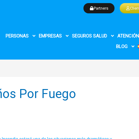
Partners
Clien
PERSONAS
EMPRESAS
SEGUROS SALUD
ATENCIÓN
BLOG
ños Por Fuego