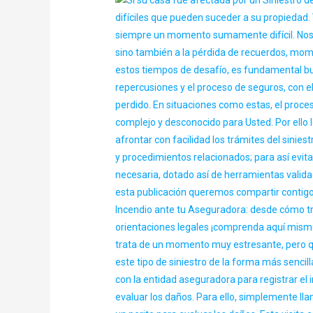
EN
CASA?
–
Cosas
Importantes
que
Debes
Saber