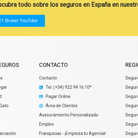
cubra todo sobre los seguros en España en nuestr
C1 Broker YouTube
SEGUROS
CONTACTO
REG
he
Contacto
Seguro
ogar
Tel. (+34) 922 94 16 10*
Segur
d
Pagar Online
Seguro
 Gato
Área de Clientes
Seguro
Asesoramiento Personalizado
Segur
Empleo
Segur
arcación
Franquicias - ¡Empieza tu Agencia!
Segur