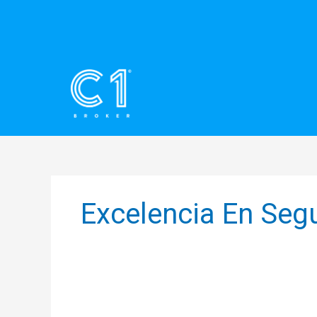
Ir
al
contenido
Excelencia En Seg
C1