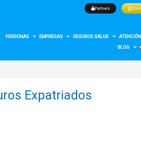
Partners
Clien
PERSONAS
EMPRESAS
SEGUROS SALUD
ATENCIÓN
BLOG
uros Expatriados