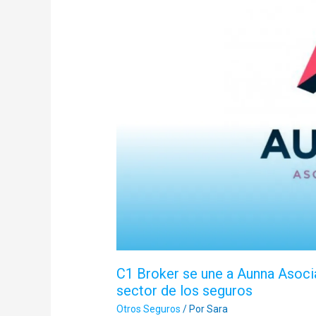
Broker
se
une
a
Aunna
Asociación
para
potenciar
la
excelencia
en
el
sector
de
los
C1 Broker se une a Aunna Asocia
seguros
sector de los seguros
Otros Seguros
/ Por
Sara