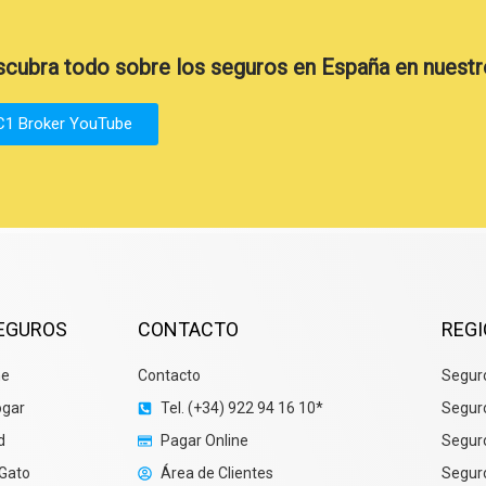
cubra todo sobre los seguros en España en nuestr
C1 Broker YouTube
SEGUROS
CONTACTO
REG
he
Contacto
Seguro
ogar
Tel. (+34) 922 94 16 10*
Segur
d
Pagar Online
Seguro
 Gato
Área de Clientes
Seguro