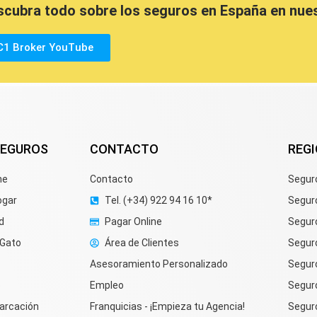
scubra todo sobre los seguros en España en nue
C1 Broker YouTube
SEGUROS
CONTACTO
REG
he
Contacto
Segur
ogar
Tel. (+34) 922 94 16 10*
Segur
d
Pagar Online
Segur
 Gato
Área de Clientes
Seguro
Asesoramiento Personalizado
Segur
e
Empleo
Segur
arcación
Franquicias - ¡Empieza tu Agencia!
Segur