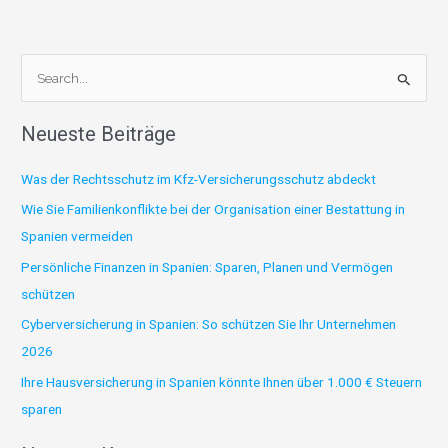
S
u
Neueste Beiträge
c
h
Was der Rechtsschutz im Kfz-Versicherungsschutz abdeckt
e
Wie Sie Familienkonflikte bei der Organisation einer Bestattung in
n
Spanien vermeiden
n
Persönliche Finanzen in Spanien: Sparen, Planen und Vermögen
a
schützen
c
Cyberversicherung in Spanien: So schützen Sie Ihr Unternehmen
h
2026
:
Ihre Hausversicherung in Spanien könnte Ihnen über 1.000 € Steuern
sparen