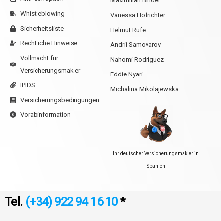
Maximilian Binder
Whistleblowing
Vanessa Hofrichter
Sicherheitsliste
Helmut Rufe
Rechtliche Hinweise
Andrii Samovarov
Vollmacht für
Nahomi Rodriguez
Versicherungsmakler
Eddie Nyari
IPIDS
Michalina Mikolajewska
Versicherungsbedingungen
Vorabinformation
Ihr deutscher Versicherungsmakler in
Spanien
Tel.
(+34) 922 94 16 10
*