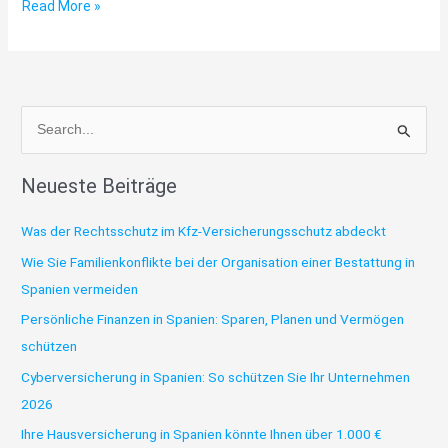
Read More »
S
u
Neueste Beiträge
c
h
Was der Rechtsschutz im Kfz-Versicherungsschutz abdeckt
e
Wie Sie Familienkonflikte bei der Organisation einer Bestattung in
n
Spanien vermeiden
n
Persönliche Finanzen in Spanien: Sparen, Planen und Vermögen
a
schützen
c
h
Cyberversicherung in Spanien: So schützen Sie Ihr Unternehmen
:
2026
Ihre Hausversicherung in Spanien könnte Ihnen über 1.000 €