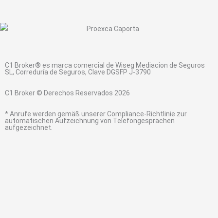
e
k
t
t
g
t
b
e
a
s
l
u
o
d
g
a
e
b
o
i
r
p
e
k
n
a
p
C1 Broker® es marca comercial de Wiseg Mediacion de Seguros
m
SL, Correduría de Seguros, Clave DGSFP J-3790
C1 Broker © Derechos Reservados 2026
* Anrufe werden gemäß unserer Compliance-Richtlinie zur
automatischen Aufzeichnung von Telefongesprächen
aufgezeichnet.