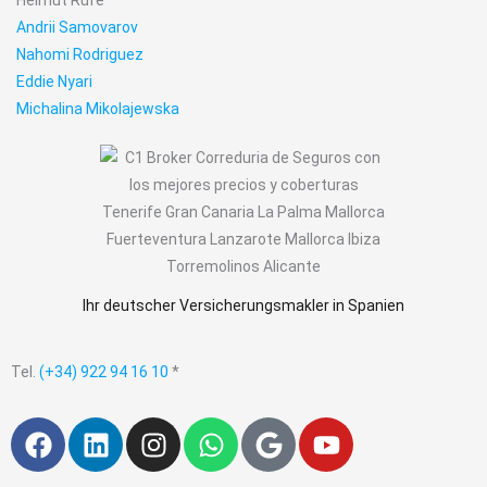
Andrii Samovarov
Nahomi Rodriguez
Eddie Nyari
Michalina Mikolajewska
Ihr deutscher Versicherungsmakler in Spanien
Tel.
(+34) 922 94 16 10
*
F
L
I
W
G
Y
a
i
n
h
o
o
c
n
s
a
o
u