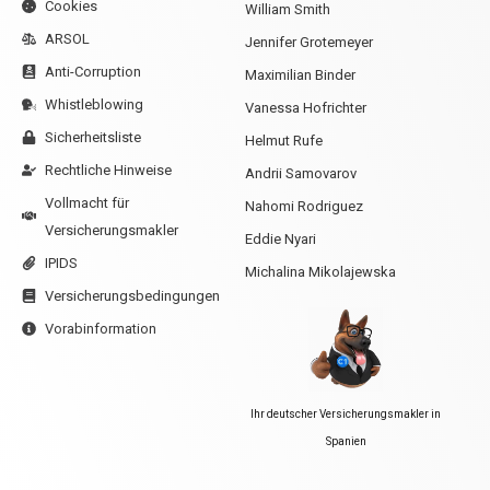
Cookies
William Smith
ARSOL
Jennifer Grotemeyer
Anti-Corruption
Maximilian Binder
Whistleblowing
Vanessa Hofrichter
Sicherheitsliste
Helmut Rufe
Rechtliche Hinweise
Andrii Samovarov
Vollmacht für
Nahomi Rodriguez
Versicherungsmakler
Eddie Nyari
IPIDS
Michalina Mikolajewska
Versicherungsbedingungen
Vorabinformation
Ihr deutscher Versicherungsmakler in
Spanien