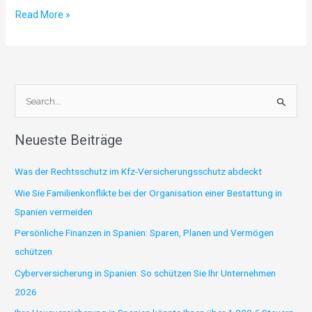
Read More »
S
u
Neueste Beiträge
c
h
Was der Rechtsschutz im Kfz-Versicherungsschutz abdeckt
e
Wie Sie Familienkonflikte bei der Organisation einer Bestattung in
n
Spanien vermeiden
n
Persönliche Finanzen in Spanien: Sparen, Planen und Vermögen
a
schützen
c
Cyberversicherung in Spanien: So schützen Sie Ihr Unternehmen
h
2026
: