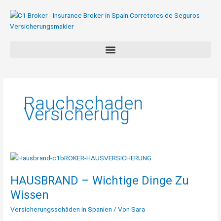
Zum
Inhalt
springen
Rauchschaden
Versicherung
HAUSBRAND
–
HAUSBRAND – Wichtige Dinge Zu
Wichtige
Dinge
Wissen
Zu
Versicherungsschäden in Spanien
/ Von
Sara
Wissen