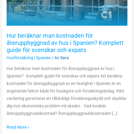
av
hus
i
Spanien?
Hur beräknar man kostnaden för
Komplett
återuppbyggnad av hus i Spanien? Komplett
guide
guide för svenskar och expats
för
Husförsäkring i Spanien
/ Av
Sara
svenskar
och
Hur beräknar man kostnaden för återuppbyggnad av hus i
expats
Spanien? Komplett guide för svenskar och expats Att beräkna
kostnaden för återuppbyggnad av en fastighet i Spanien är en
avgörande faktor både för husägare och försäkringsbolag. Rätt
värdering garanterar ett tillräckligt försäkringsskydd och skyddar
dig mot ekonomiska problem vid skador. Vad innebär
återuppbyggnadskostnad? Återuppbyggnadskostnaden […]
Read More »