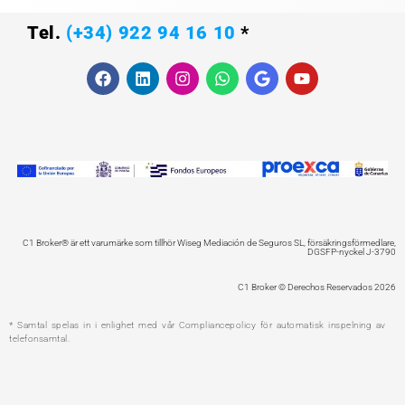
Tel.
(+34) 922 94 16 10
*
F
L
I
W
G
Y
a
i
n
h
o
o
c
n
s
a
o
u
e
k
t
t
g
t
b
e
a
s
l
u
o
d
g
a
e
b
o
i
r
p
e
k
n
a
p
m
C1 Broker® är ett varumärke som tillhör Wiseg Mediación de Seguros SL, försäkringsförmedlare,
DGSFP-nyckel J-3790
C1 Broker © Derechos Reservados 2026
* Samtal spelas in i enlighet med vår Compliancepolicy för automatisk inspelning av
telefonsamtal.