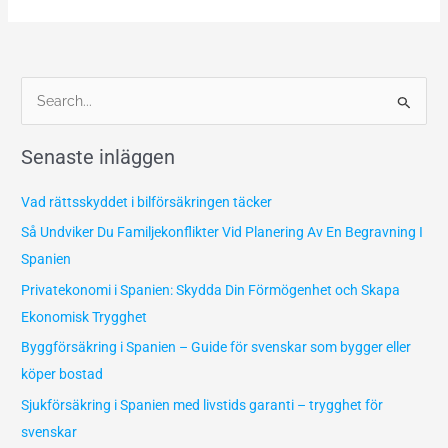
S
ö
Senaste inläggen
k
e
Vad rättsskyddet i bilförsäkringen täcker
f
Så Undviker Du Familjekonflikter Vid Planering Av En Begravning I
t
Spanien
e
Privatekonomi i Spanien: Skydda Din Förmögenhet och Skapa
r
Ekonomisk Trygghet
:
Byggförsäkring i Spanien – Guide för svenskar som bygger eller
köper bostad
Sjukförsäkring i Spanien med livstids garanti – trygghet för
svenskar