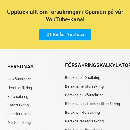
Upptäck allt om försäkringar i Spanien på vår
YouTube-kanal
C1 Broker YouTube
FÖRSÄKRINGSKALKYLATO
PERSONAS
Beräkna bilförsäkring
Sjukförsäkring
Beräkna hemförsäkring
Hemförsäkring
Beräkna sjukförsäkring
Bilförsäkring
Beräkna hund- och kattförsäkring
Livförsäkring
Beräkna livförsäkring
Reseförsäkring
Beräkna reseförsäkring
Djurforsäkring
Beräkna båtförsäkring