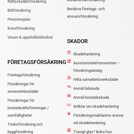
Rättsskyddsförsäkring
Beräkna företags- och
Båtförsäkring
ansvarsförsäkring
Pensionsplan
Konstförsäkring
Visum & uppehållstillstånd
SKADOR
Skadehantering
FÖRETAGSFÖRSÄKRING
Assistanstelefonnummer –
försäkringsbolag
Företagsförsäkring
Hitta samarbetsverkstäder
Försäkringar för
Anmäl bilskada
semesterbostäder
Anmäl bostadsskada
Försäkringar för
Artiklar om skadehantering
bostadsrättsföreningar /
samfälligheter
Försäkringsmäklarens ansvar
vid skadehantering
Tioårsförsäkring och
byggförsäkring
Trasigt glas? Boka hos