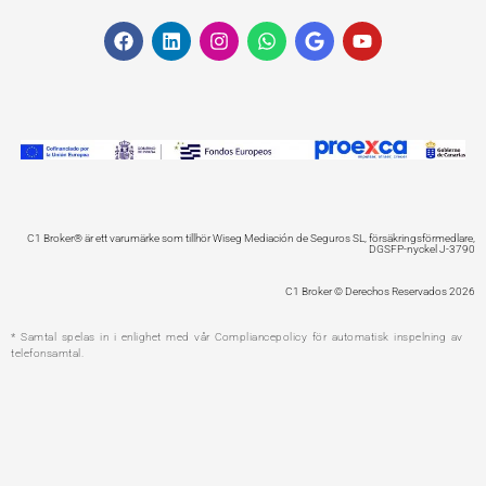
F
L
I
W
G
Y
a
i
n
h
o
o
c
n
s
a
o
u
e
k
t
t
g
t
b
e
a
s
l
u
o
d
g
a
e
b
o
i
r
p
e
k
n
a
p
m
C1 Broker® är ett varumärke som tillhör Wiseg Mediación de Seguros SL, försäkringsförmedlare,
DGSFP-nyckel J-3790
C1 Broker © Derechos Reservados 2026
* Samtal spelas in i enlighet med vår Compliancepolicy för automatisk inspelning av
telefonsamtal.