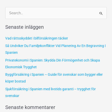
S
ö
Senaste inläggen
k
e
Vad rättsskyddet i bilförsäkringen täcker
f
Så Undviker Du Familjekonflikter Vid Planering Av En Begravning I
t
Spanien
e
Privatekonomi i Spanien: Skydda Din Förmögenhet och Skapa
r
Ekonomisk Trygghet
:
Byggförsäkring i Spanien – Guide för svenskar som bygger eller
köper bostad
Sjukförsäkring i Spanien med livstids garanti – trygghet för
svenskar
Senaste kommentarer