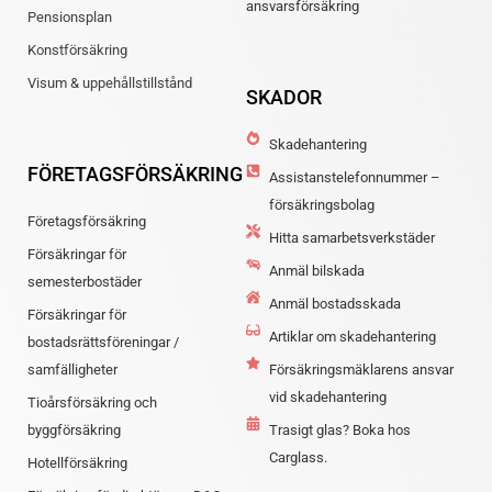
ansvarsförsäkring
Pensionsplan
Konstförsäkring
Visum & uppehållstillstånd
SKADOR
Skadehantering
FÖRETAGSFÖRSÄKRING
Assistanstelefonnummer –
försäkringsbolag
Företagsförsäkring
Hitta samarbetsverkstäder
Försäkringar för
Anmäl bilskada
semesterbostäder
Anmäl bostadsskada
Försäkringar för
Artiklar om skadehantering
bostadsrättsföreningar /
samfälligheter
Försäkringsmäklarens ansvar
vid skadehantering
Tioårsförsäkring och
byggförsäkring
Trasigt glas? Boka hos
Carglass.
Hotellförsäkring