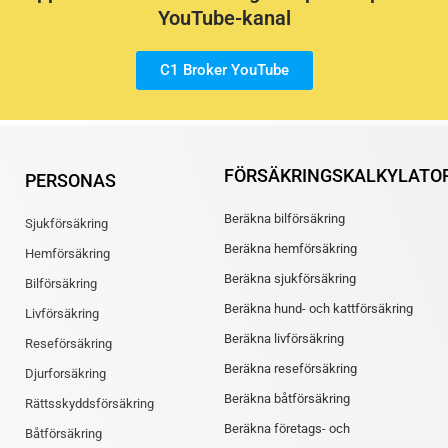
YouTube-kanal
C1 Broker YouTube
FÖRSÄKRINGSKALKYLATO
PERSONAS
Beräkna bilförsäkring
Sjukförsäkring
Beräkna hemförsäkring
Hemförsäkring
Beräkna sjukförsäkring
Bilförsäkring
Beräkna hund- och kattförsäkring
Livförsäkring
Beräkna livförsäkring
Reseförsäkring
Beräkna reseförsäkring
Djurforsäkring
Beräkna båtförsäkring
Rättsskyddsförsäkring
Beräkna företags- och
Båtförsäkring