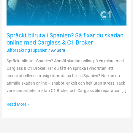
du
skadan
online
med
Spräckt bilruta i Spanien? Så fixar du skadan
Carglass
online med Carglass & C1 Broker
&
Bilförsäkring i Spanien
/ Av
Sara
C1
Broker
Spräckt bilruta i Spanien? Anmäl skadan online på en minut med
Carglass & C1 Broker Har du fått en spricka i vindrutan, ett
stenskott eller en trasig sidoruta på bilen i Spanien? Nu kan du
anmäla skadan online – snabbt, enkelt och helt utan stress. Tack
vare samarbetet mellan C1 Broker och Carglass blir reparation […]
Read More »