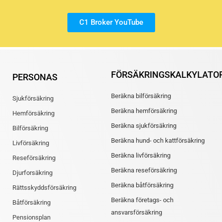
C1 Broker YouTube
FÖRSÄKRINGSKALKYLATO
PERSONAS
Beräkna bilförsäkring
Sjukförsäkring
Beräkna hemförsäkring
Hemförsäkring
Beräkna sjukförsäkring
Bilförsäkring
Beräkna hund- och kattförsäkring
Livförsäkring
Beräkna livförsäkring
Reseförsäkring
Beräkna reseförsäkring
Djurforsäkring
Beräkna båtförsäkring
Rättsskyddsförsäkring
Beräkna företags- och
Båtförsäkring
ansvarsförsäkring
Pensionsplan