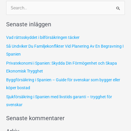
S
ö
Senaste inläggen
k
e
Vad rättsskyddet i bilförsäkringen täcker
f
Så Undviker Du Familjekonflikter Vid Planering Av En Begravning I
t
Spanien
e
Privatekonomi i Spanien: Skydda Din Förmögenhet och Skapa
r
Ekonomisk Trygghet
:
Byggförsäkring i Spanien – Guide för svenskar som bygger eller
köper bostad
Sjukförsäkring i Spanien med livstids garanti – trygghet för
svenskar
Senaste kommentarer