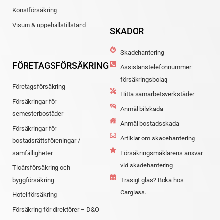
Konstförsäkring
Visum & uppehållstillstånd
SKADOR
Skadehantering
FÖRETAGSFÖRSÄKRING
Assistanstelefonnummer –
försäkringsbolag
Företagsförsäkring
Hitta samarbetsverkstäder
Försäkringar för
Anmäl bilskada
semesterbostäder
Anmäl bostadsskada
Försäkringar för
Artiklar om skadehantering
bostadsrättsföreningar /
samfälligheter
Försäkringsmäklarens ansvar
vid skadehantering
Tioårsförsäkring och
byggförsäkring
Trasigt glas? Boka hos
Carglass.
Hotellförsäkring
Försäkring för direktörer – D&O