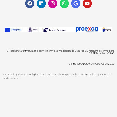
F
L
I
W
G
Y
a
i
n
h
o
o
c
n
s
a
o
u
e
k
t
t
g
t
b
e
a
s
l
u
o
d
g
a
e
b
o
i
r
p
e
k
n
a
p
m
C1 Broker® är ett varumärke som tillhör Wiseg Mediación de Seguros SL, försäkringsförmedlare,
DGSFP-nyckel J-3790
C1 Broker © Derechos Reservados 2026
* Samtal spelas in i enlighet med vår Compliancepolicy för automatisk inspelning av
telefonsamtal.