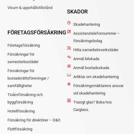
Visum & uppehållstillstånd
SKADOR
Skadehantering
FÖRETAGSFÖRSÄKRING
Assistanstelefonnummer –
försäkringsbolag
Företagsförsäkring
Hitta samarbetsverkstäder
Försäkringar för
Anmäl bilskada
semesterbostäder
Anmäl bostadsskada
Försäkringar för
Artiklar om skadehantering
bostadsrättsföreningar /
samfälligheter
Försäkringsmäklarens ansvar
vid skadehantering
Tioårsförsäkring och
byggförsäkring
Trasigt glas? Boka hos
Carglass.
Hotellförsäkring
Försäkring för direktörer – D&O
Flottförsäkring