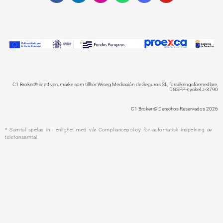
c
n
s
a
o
u
e
k
t
t
g
t
b
e
a
s
l
u
o
d
g
a
e
b
o
i
r
p
e
k
n
a
p
m
C1 Broker® är ett varumärke som tillhör Wiseg Mediación de Seguros SL, försäkringsförmedlare,
DGSFP-nyckel J-3790
C1 Broker © Derechos Reservados 2026
* Samtal spelas in i enlighet med vår Compliancepolicy för automatisk inspelning av
telefonsamtal.