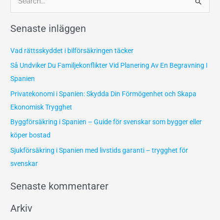
S
ö
Senaste inläggen
k
e
Vad rättsskyddet i bilförsäkringen täcker
f
Så Undviker Du Familjekonflikter Vid Planering Av En Begravning I
t
Spanien
e
Privatekonomi i Spanien: Skydda Din Förmögenhet och Skapa
r
Ekonomisk Trygghet
:
Byggförsäkring i Spanien – Guide för svenskar som bygger eller
köper bostad
Sjukförsäkring i Spanien med livstids garanti – trygghet för
svenskar
Senaste kommentarer
Arkiv