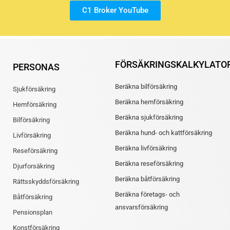
C1 Broker YouTube
FÖRSÄKRINGSKALKYLATO
PERSONAS
Beräkna bilförsäkring
Sjukförsäkring
Beräkna hemförsäkring
Hemförsäkring
Beräkna sjukförsäkring
Bilförsäkring
Beräkna hund- och kattförsäkring
Livförsäkring
Beräkna livförsäkring
Reseförsäkring
Beräkna reseförsäkring
Djurforsäkring
Beräkna båtförsäkring
Rättsskyddsförsäkring
Beräkna företags- och
Båtförsäkring
ansvarsförsäkring
Pensionsplan
Konstförsäkring