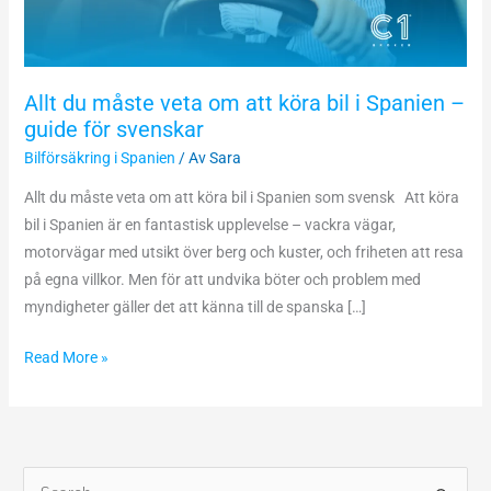
bil
i
Spanien
Allt du måste veta om att köra bil i Spanien –
–
guide för svenskar
guide
Bilförsäkring i Spanien
/ Av
Sara
för
svenskar
Allt du måste veta om att köra bil i Spanien som svensk Att köra
bil i Spanien är en fantastisk upplevelse – vackra vägar,
motorvägar med utsikt över berg och kuster, och friheten att resa
på egna villkor. Men för att undvika böter och problem med
myndigheter gäller det att känna till de spanska […]
Read More »