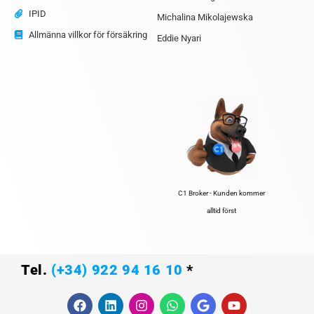
IPID
Michalina Mikolajewska
Allmänna villkor för försäkring
Eddie Nyari
C1 Broker - Kunden kommer
alltid först
Tel.
(+34) 922 94 16 10
*
F
L
I
W
G
Y
a
i
n
h
o
o