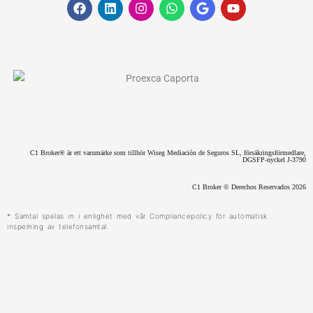
F
L
I
W
G
Y
a
i
n
h
o
o
c
n
s
a
o
u
e
k
t
t
g
t
b
e
a
s
l
u
o
d
g
a
e
b
o
i
r
p
e
k
n
a
p
m
C1 Broker® är ett varumärke som tillhör Wiseg Mediación de Seguros SL, försäkringsförmedlare,
DGSFP-nyckel J-3790
C1 Broker © Derechos Reservados 2026
* Samtal spelas in i enlighet med vår Compliancepolicy för automatisk
inspelning av telefonsamtal.