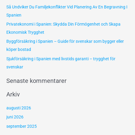
f
Så Undviker Du Familjekonflikter Vid Planering Av En Begravning I
t
Spanien
e
Privatekonomi i Spanien: Skydda Din Förmögenhet och Skapa
r
Ekonomisk Trygghet
:
Byggförsäkring i Spanien – Guide för svenskar som bygger eller
köper bostad
Sjukförsäkring i Spanien med livstids garanti – trygghet för
svenskar
Senaste kommentarer
Arkiv
augusti 2026
juni 2026
september 2025