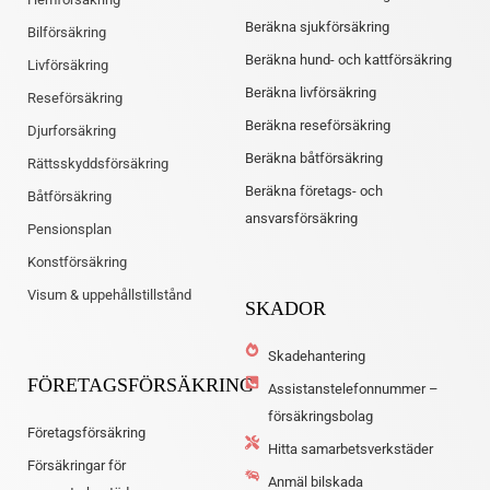
Beräkna sjukförsäkring
Bilförsäkring
Beräkna hund- och kattförsäkring
Livförsäkring
Beräkna livförsäkring
Reseförsäkring
Beräkna reseförsäkring
Djurforsäkring
Beräkna båtförsäkring
Rättsskyddsförsäkring
Beräkna företags- och
Båtförsäkring
ansvarsförsäkring
Pensionsplan
Konstförsäkring
Visum & uppehållstillstånd
SKADOR
Skadehantering
FÖRETAGSFÖRSÄKRING
Assistanstelefonnummer –
försäkringsbolag
Företagsförsäkring
Hitta samarbetsverkstäder
Försäkringar för
Anmäl bilskada