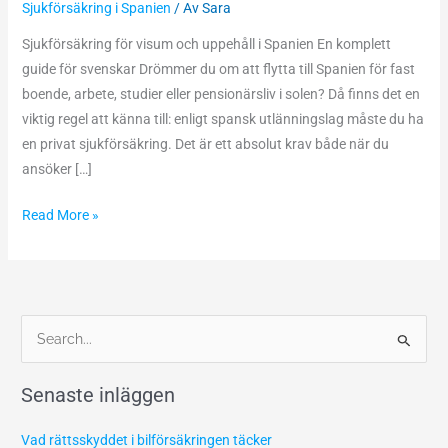
Sjukförsäkring i Spanien
/ Av
Sara
uppehållstillstånd
–
Sjukförsäkring för visum och uppehåll i Spanien En komplett
komplett
guide för svenskar Drömmer du om att flytta till Spanien för fast
guide
boende, arbete, studier eller pensionärsliv i solen? Då finns det en
för
viktig regel att känna till: enligt spansk utlänningslag måste du ha
svenskar
en privat sjukförsäkring. Det är ett absolut krav både när du
ansöker […]
Read More »
S
ö
Senaste inläggen
k
e
Vad rättsskyddet i bilförsäkringen täcker