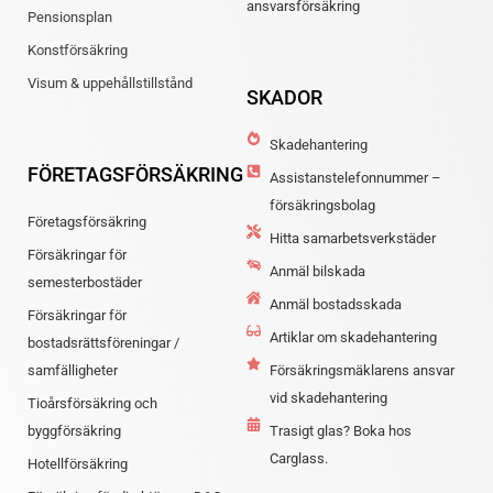
ansvarsförsäkring
Pensionsplan
Konstförsäkring
Visum & uppehållstillstånd
SKADOR
Skadehantering
FÖRETAGSFÖRSÄKRING
Assistanstelefonnummer –
försäkringsbolag
Företagsförsäkring
Hitta samarbetsverkstäder
Försäkringar för
Anmäl bilskada
semesterbostäder
Anmäl bostadsskada
Försäkringar för
Artiklar om skadehantering
bostadsrättsföreningar /
samfälligheter
Försäkringsmäklarens ansvar
vid skadehantering
Tioårsförsäkring och
byggförsäkring
Trasigt glas? Boka hos
Carglass.
Hotellförsäkring