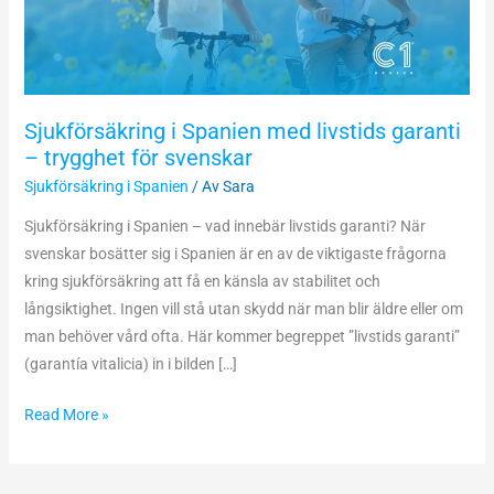
–
trygghet
för
svenskar
Sjukförsäkring i Spanien med livstids garanti
– trygghet för svenskar
Sjukförsäkring i Spanien
/ Av
Sara
Sjukförsäkring i Spanien – vad innebär livstids garanti? När
svenskar bosätter sig i Spanien är en av de viktigaste frågorna
kring sjukförsäkring att få en känsla av stabilitet och
långsiktighet. Ingen vill stå utan skydd när man blir äldre eller om
man behöver vård ofta. Här kommer begreppet ”livstids garanti”
(garantía vitalicia) in i bilden […]
Read More »