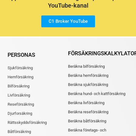
YouTube-kanal
C1 Broker YouTube
FÖRSÄKRINGSKALKYLATO
PERSONAS
Beräkna bilförsäkring
Sjukförsäkring
Beräkna hemförsäkring
Hemförsäkring
Beräkna sjukförsäkring
Bilförsäkring
Beräkna hund- och kattförsäkring
Livförsäkring
Beräkna livförsäkring
Reseförsäkring
Beräkna reseförsäkring
Djurforsäkring
Beräkna båtförsäkring
Rättsskyddsförsäkring
Beräkna företags- och
Båtförsäkring