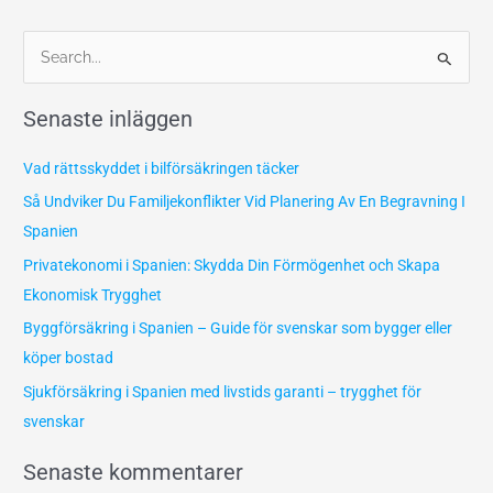
S
ö
Senaste inläggen
k
e
Vad rättsskyddet i bilförsäkringen täcker
f
Så Undviker Du Familjekonflikter Vid Planering Av En Begravning I
t
Spanien
e
Privatekonomi i Spanien: Skydda Din Förmögenhet och Skapa
r
Ekonomisk Trygghet
:
Byggförsäkring i Spanien – Guide för svenskar som bygger eller
köper bostad
Sjukförsäkring i Spanien med livstids garanti – trygghet för
svenskar
Senaste kommentarer