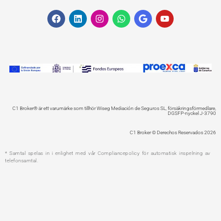
F
L
I
W
G
Y
a
i
n
h
o
o
c
n
s
a
o
u
e
k
t
t
g
t
b
e
a
s
l
u
o
d
g
a
e
b
o
i
r
p
e
k
n
a
p
m
C1 Broker® är ett varumärke som tillhör Wiseg Mediación de Seguros SL, försäkringsförmedlare,
DGSFP-nyckel J-3790
C1 Broker © Derechos Reservados 2026
* Samtal spelas in i enlighet med vår Compliancepolicy för automatisk inspelning av
telefonsamtal.