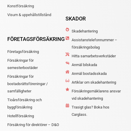
Konstförsäkring
Visum & uppehållstillstånd
SKADOR
Skadehantering
FÖRETAGSFÖRSÄKRING
Assistanstelefonnummer –
försäkringsbolag
Företagsförsäkring
Hitta samarbetsverkstäder
Försäkringar för
Anmäl bilskada
semesterbostäder
Anmäl bostadsskada
Försäkringar för
Artiklar om skadehantering
bostadsrättsföreningar /
samfälligheter
Försäkringsmäklarens ansvar
vid skadehantering
Tioårsförsäkring och
byggförsäkring
Trasigt glas? Boka hos
Carglass.
Hotellförsäkring
Försäkring för direktörer – D&O