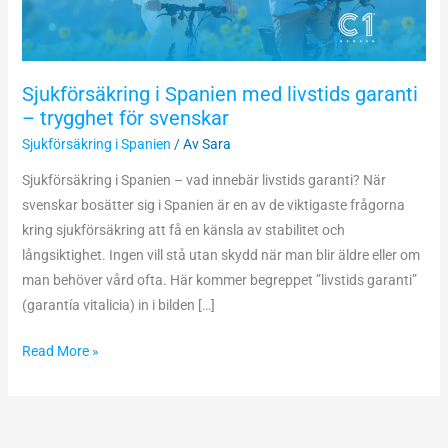
trygghet
för
svenskar
Sjukförsäkring i Spanien med livstids garanti
– trygghet för svenskar
Sjukförsäkring i Spanien
/ Av
Sara
Sjukförsäkring i Spanien – vad innebär livstids garanti? När
svenskar bosätter sig i Spanien är en av de viktigaste frågorna
kring sjukförsäkring att få en känsla av stabilitet och
långsiktighet. Ingen vill stå utan skydd när man blir äldre eller om
man behöver vård ofta. Här kommer begreppet ”livstids garanti”
(garantía vitalicia) in i bilden […]
Read More »