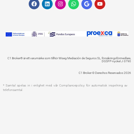
F
L
I
W
G
Y
a
i
n
h
o
o
c
n
s
a
o
u
e
k
t
t
g
t
b
e
a
s
l
u
o
d
g
a
e
b
o
i
r
p
e
k
n
a
p
m
C1 Broker® är ett varumärke som tillhör Wiseg Mediación de Seguros SL, försäkringsförmedlare,
DGSFP-nyckel J-3790
C1 Broker © Derechos Reservados 2026
* Samtal spelas in i enlighet med vår Compliancepolicy för automatisk inspelning av
telefonsamtal.