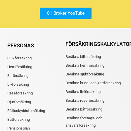
C1 Broker YouTube
FÖRSÄKRINGSKALKYLATO
PERSONAS
Beräkna bilförsäkring
Sjukförsäkring
Beräkna hemförsäkring
Hemförsäkring
Beräkna sjukförsäkring
Bilförsäkring
Beräkna hund- och kattförsäkring
Livförsäkring
Beräkna livförsäkring
Reseförsäkring
Beräkna reseförsäkring
Djurforsäkring
Beräkna båtförsäkring
Rättsskyddsförsäkring
Beräkna företags- och
Båtförsäkring
ansvarsförsäkring
Pensionsplan