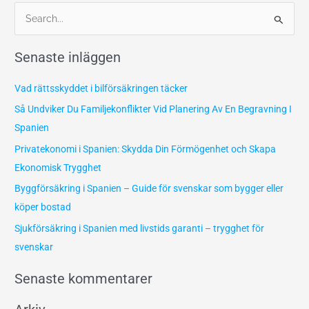
S
ö
Senaste inläggen
k
e
Vad rättsskyddet i bilförsäkringen täcker
f
Så Undviker Du Familjekonflikter Vid Planering Av En Begravning I
t
Spanien
e
Privatekonomi i Spanien: Skydda Din Förmögenhet och Skapa
r
Ekonomisk Trygghet
:
Byggförsäkring i Spanien – Guide för svenskar som bygger eller
köper bostad
Sjukförsäkring i Spanien med livstids garanti – trygghet för
svenskar
Senaste kommentarer