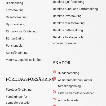
Beräkna sjukförsäkring
Bilförsäkring
Beräkna hund- och kattförsäkring
Livförsäkring
Beräkna livförsäkring
Reseförsäkring
Beräkna reseförsäkring
Djurforsäkring
Beräkna båtförsäkring
Rättsskyddsförsäkring
Beräkna företags- och
Båtförsäkring
ansvarsförsäkring
Pensionsplan
Konstförsäkring
Visum & uppehållstillstånd
SKADOR
Skadehantering
FÖRETAGSFÖRSÄKRING
Assistanstelefonnummer –
försäkringsbolag
Företagsförsäkring
Hitta samarbetsverkstäder
Försäkringar för
Anmäl bilskada
semesterbostäder