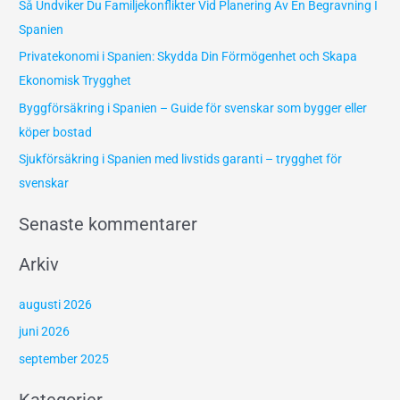
Så Undviker Du Familjekonflikter Vid Planering Av En Begravning I
t
Spanien
e
Privatekonomi i Spanien: Skydda Din Förmögenhet och Skapa
r
Ekonomisk Trygghet
:
Byggförsäkring i Spanien – Guide för svenskar som bygger eller
köper bostad
Sjukförsäkring i Spanien med livstids garanti – trygghet för
svenskar
Senaste kommentarer
Arkiv
augusti 2026
juni 2026
september 2025