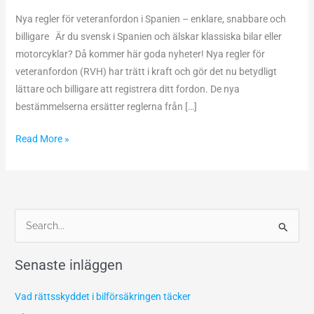
–
Nya regler för veteranfordon i Spanien – enklare, snabbare och
enklare
billigare Är du svensk i Spanien och älskar klassiska bilar eller
och
motorcyklar? Då kommer här goda nyheter! Nya regler för
billigare
veteranfordon (RVH) har trätt i kraft och gör det nu betydligt
för
lättare och billigare att registrera ditt fordon. De nya
svenskar
bestämmelserna ersätter reglerna från […]
och
expats
Read More »
S
ö
Senaste inläggen
k
e
Vad rättsskyddet i bilförsäkringen täcker
f