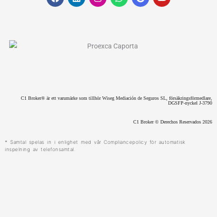
a
i
n
h
o
o
c
n
s
a
o
u
e
k
t
t
g
t
b
e
a
s
l
u
o
d
g
a
e
b
o
i
r
p
e
k
n
a
p
m
C1 Broker® är ett varumärke som tillhör Wiseg Mediación de Seguros SL, försäkringsförmedlare,
DGSFP-nyckel J-3790
C1 Broker © Derechos Reservados 2026
* Samtal spelas in i enlighet med vår Compliancepolicy för automatisk
inspelning av telefonsamtal.