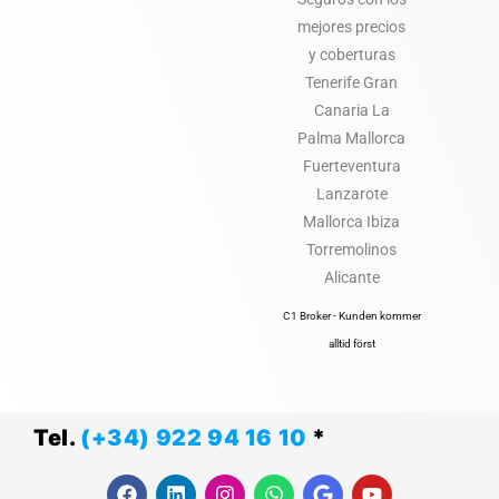
C1 Broker - Kunden kommer
alltid först
Tel.
(+34) 922 94 16 10
*
F
L
I
W
G
Y