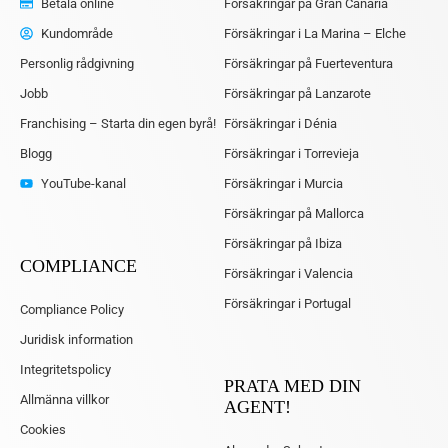
Betala online
Försäkringar på Gran Canaria
Kundområde
Försäkringar i La Marina – Elche
Personlig rådgivning
Försäkringar på Fuerteventura
Jobb
Försäkringar på Lanzarote
Franchising – Starta din egen byrå!
Försäkringar i Dénia
Blogg
Försäkringar i Torrevieja
YouTube-kanal
Försäkringar i Murcia
Försäkringar på Mallorca
Försäkringar på Ibiza
COMPLIANCE
Försäkringar i Valencia
Försäkringar i Portugal
Compliance Policy
Juridisk information
Integritetspolicy
PRATA MED DIN
Allmänna villkor
AGENT!
Cookies