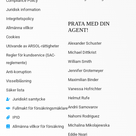
Compliance Policy
Juridisk information
Integritetspolicy
PRATA MED DIN
Allmänna villkor
AGENT!
Cookies
Alexander Schuster
Utövande av ARSOL-rättigheter
Michael Dittkrist
Regler för kundservice (SAC-
William Smith
reglemente)
Jennifer Grotemeyer
Anti-korruption
Maximilian Binder
Visselblåsning
Vanessa Hofrichter
Säker lista
Helmut Rufe
Juridiskt samtycke
Andrii Samovarov
Fullmakt för försäkringsmäklare
Nahomi Rodriguez
IPID
Michalina Mikolajewska
Allmänna villkor för försäkring
Eddie Nyari