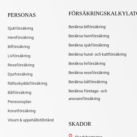
FÖRSÄKRINGSKALKYLAT
PERSONAS
Beräkna bilförsäkring
Sjukförsäkring
Beräkna hemförsäkring
Hemförsäkring
Beräkna sjukförsäkring
Bilförsäkring
Beräkna hund- och kattförsäkring
Livförsäkring
Beräkna livförsäkring
Reseförsäkring
Beräkna reseförsäkring
Djurforsäkring
Beräkna båtförsäkring
Rättsskyddsförsäkring
Beräkna företags- och
Båtförsäkring
ansvarsförsäkring
Pensionsplan
Konstförsäkring
Visum & uppehållstillstånd
SKADOR