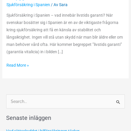
Sjukförsäkring i Spanien
/ Av
Sara
–
trygghet
Sjukförsäkring i Spanien – vad innebär livstids garanti? När
för
svenskar bosätter sig i Spanien är en av de viktigaste frågorna
svenskar
kring sjukförsäkring att få en känsla av stabilitet och
långsiktighet. Ingen vill stå utan skydd när man blir äldre eller om
man behöver vård ofta. Här kommer begreppet ”livstids garanti”
(garantía vitalicia) in i bilden […]
Read More »
S
ö
Senaste inläggen
k
e