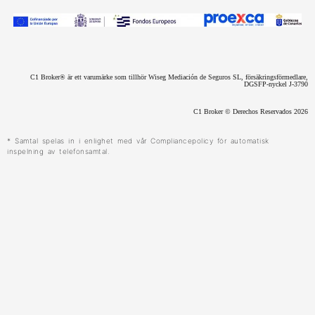
o
d
g
a
e
b
o
i
r
p
e
k
n
a
p
m
C1 Broker® är ett varumärke som tillhör Wiseg Mediación de Seguros SL, försäkringsförmedlare,
DGSFP-nyckel J-3790
C1 Broker © Derechos Reservados 2026
* Samtal spelas in i enlighet med vår Compliancepolicy för automatisk
inspelning av telefonsamtal.