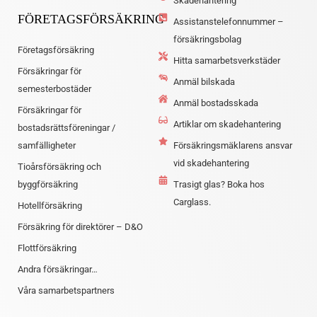
Skadehantering
FÖRETAGSFÖRSÄKRING
Assistanstelefonnummer –
försäkringsbolag
Företagsförsäkring
Hitta samarbetsverkstäder
Försäkringar för
Anmäl bilskada
semesterbostäder
Anmäl bostadsskada
Försäkringar för
Artiklar om skadehantering
bostadsrättsföreningar /
samfälligheter
Försäkringsmäklarens ansvar
vid skadehantering
Tioårsförsäkring och
byggförsäkring
Trasigt glas? Boka hos
Carglass.
Hotellförsäkring
Försäkring för direktörer – D&O
Flottförsäkring
Andra försäkringar…
Våra samarbetspartners