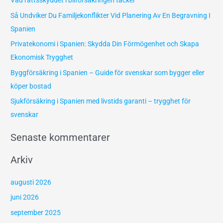
Vad rättsskyddet i bilförsäkringen täcker
f
Så Undviker Du Familjekonflikter Vid Planering Av En Begravning I
t
Spanien
e
Privatekonomi i Spanien: Skydda Din Förmögenhet och Skapa
r
Ekonomisk Trygghet
:
Byggförsäkring i Spanien – Guide för svenskar som bygger eller
köper bostad
Sjukförsäkring i Spanien med livstids garanti – trygghet för
svenskar
Senaste kommentarer
Arkiv
augusti 2026
juni 2026
september 2025