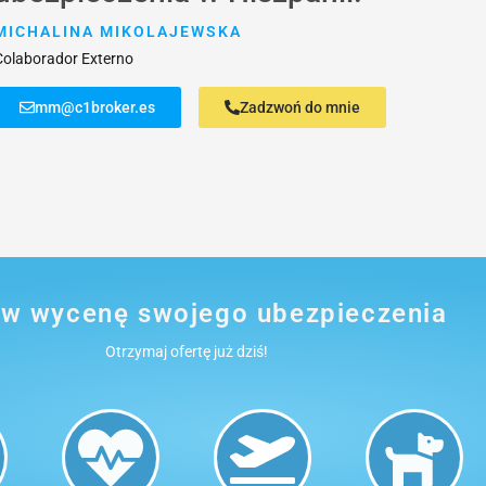
MICHALINA MIKOLAJEWSKA
Colaborador Externo
mm@c1broker.es
Zadzwoń do mnie
w wycenę swojego ubezpieczenia
Otrzymaj ofertę już dziś!