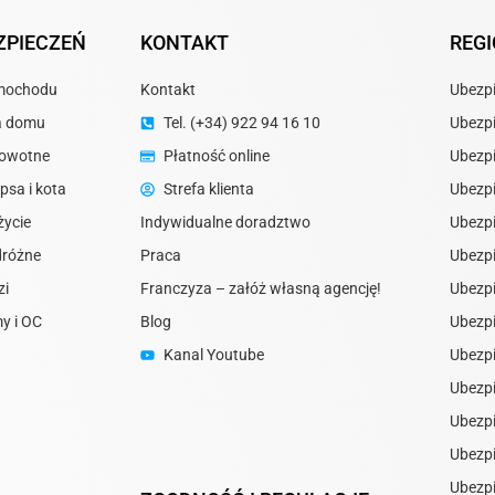
ZPIECZEŃ
KONTAKT
REG
amochodu
Kontakt
Ubezpi
ia domu
Tel. (+34) 922 94 16 10
Ubezpi
rowotne
Płatność online
Ubezpi
psa i kota
Strefa klienta
Ubezpi
życie
Indywidualne doradztwo
Ubezpi
dróżne
Praca
Ubezpi
zi
Franczyza – załóż własną agencję!
Ubezpi
my i OC
Blog
Ubezpi
Kanal Youtube
Ubezpi
Ubezpi
Ubezpi
Ubezpi
Ubezpi