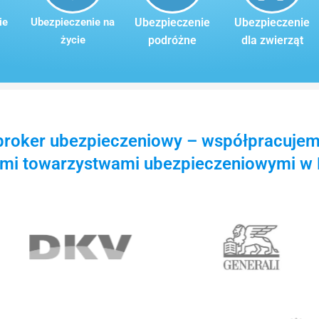
ie
Ubezpieczenie na
Ubezpieczenie
Ubezpieczenie
życie
podróżne
dla zwierząt
 broker ubezpieczeniowy – współpracuje
ymi towarzystwami ubezpieczeniowymi w H