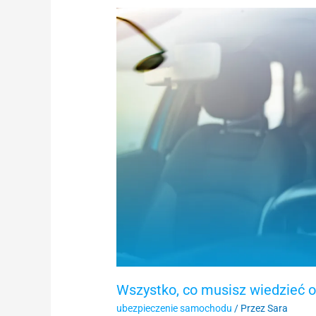
Wszystko,
co
musisz
wiedzieć
o
prowadzeniu
auta
w
Hiszpanii
jako
Polak
Wszystko, co musisz wiedzieć o
ubezpieczenie samochodu
/ Przez
Sara