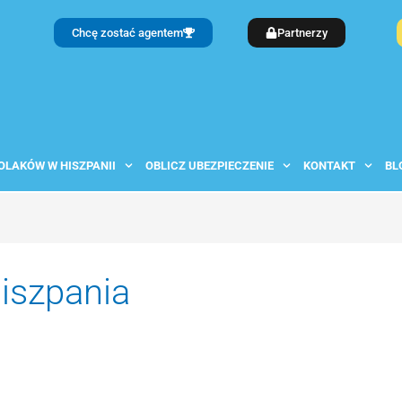
Chcę zostać agentem
Partnerzy
OLAKÓW W HISZPANII
OBLICZ UBEZPIECZENIE
KONTAKT
BL
iszpania