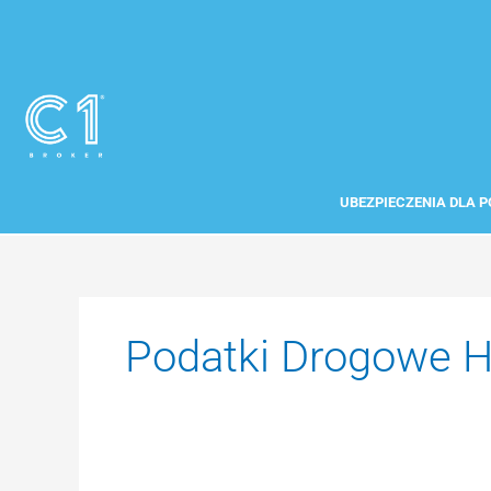
Przejdź
do
treści
UBEZPIECZENIA DLA P
Podatki Drogowe H