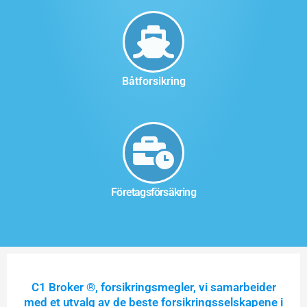
Båtforsikring
Företagsförsäkring
C1 Broker ®, forsikringsmegler, vi samarbeider
med et utvalg av de beste forsikringsselskapene i