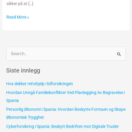
forsikret?
sikker på at […]
Praktisk
guide
Read More »
for
nordmenn
S
ø
Siste innlegg
k
e
Hva dekker rettshjelp i bilforsikringen
t
Hvordan Unngå Familiekonflikter Ved Planlegging Av Begravelse I
t
Spania
e
Personlig Økonomi i Spania: Hvordan Beskytte Formuen og Skape
r
Økonomisk Trygghet
:
Cyberforsikring i Spania: Beskytt Bedriften mot Digitale Trusler