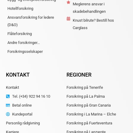
Meglerens ansvar i
Hotellforsikring
skadebehandlingen
Ansvarsforsikring for ledere
Knust bilrute? Bestill hos
(D&O)
Carglass
Flåteforsikring
Andre forsikringer...
Forsikringsselskaper
KONTAKT
REGIONER
Kontakt
Forsikring på Tenerife
Tel. (+34) 922 94 16 10
Forsikring på La Palma
Betal online
Forsikring på Gran Canaria
Kundeportal
Forsikring i La Marina – Elche
Personlig rådgivning
Forsikring på Fuerteventura
Karriere
Forsikring på Lanzarote