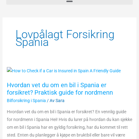
Lovpålagt Forsikring
Spania
Hvordan
vet
Hvordan vet du om en bil i Spania er
du
forsikret? Praktisk guide for nordmenn
om
Bilforsikring i Spania
/ Av
Sara
en
bil
Hvordan vet du om en bil i Spania er forsikret? En vennlig guide
i
for nordmenn i Spania Hei! Hvis du lurer på hvordan du kan sjekke
Spania
om en bil i Spania har en gyldig forsikring, har du kommet til rett
er
sted. Enten du planlegger å kjøpe en bruktbil eller bare vil være