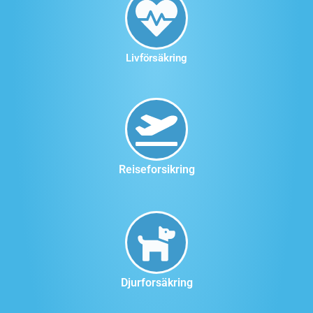
Livförsäkring
Reiseforsikring
Djurforsäkring