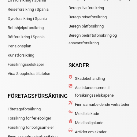
Livsforsikring i Spania
Beregn livsforsikring
Reiseforsikring i Spania
Beregn reiseforsikring
Dyreforsikring i Spania
Beregn båtforsikring
Rettshjelpsforsikring
Beregn bedriftsforsikring og
Båtforsikring i Spania
ansvarsforsikring
Pensjonsplan
Kunstforsikring
Forsikringsselskaper
SKADER
Visa & oppholdstillatelse
Skadebehandling
Assistanse­numre til
FÖRETAGSFÖRSÄKRING
forsikringsselskapene
Finn samarbeidende verksteder
Företagsförsäkring
Meld bilskade
Forsikring for ferieboliger
Meld boligskade
Forsikring for boligsameier
Artikler om skader
Bygg- og entrepriseforsikring