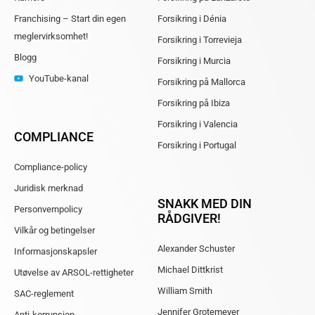
Franchising – Start din egen
Forsikring i Dénia
megler­virksomhet!
Forsikring i Torrevieja
Blogg
Forsikring i Murcia
YouTube-kanal
Forsikring på Mallorca
Forsikring på Ibiza
Forsikring i Valencia
COMPLIANCE
Forsikring i Portugal
Compliance-policy
Juridisk merknad
SNAKK MED DIN
Personvernpolicy
RÅDGIVER!
Vilkår og betingelser
Alexander Schuster
Informasjonskapsler
Michael Dittkrist
Utøvelse av ARSOL-rettigheter
William Smith
SAC-reglement
Jennifer Grotemeyer
Anti-korrupsjon