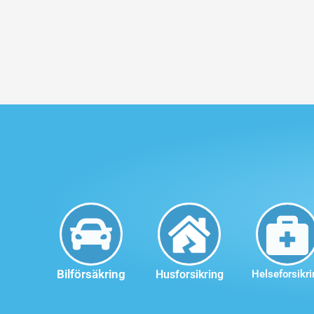
Bilförsäkring
Husforsikring
Helseforsikri