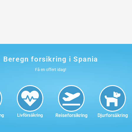
Beregn forsikring i Spania
Få en offert idag!
ng
Livförsäkring
Reiseforsikring
Djurforsäkring