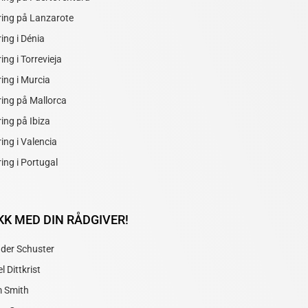
ring på Lanzarote
ring i Dénia
ing i Torrevieja
ring i Murcia
ring på Mallorca
ring på Ibiza
ring i Valencia
ring i Portugal
K MED DIN RÅDGIVER!
der Schuster
l Dittkrist
m Smith