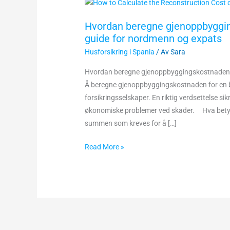
Hvordan
beregne
Hvordan beregne gjenoppbyggin
gjenoppbyggingskostnaden
guide for nordmenn og expats
for
Husforsikring i Spania
/ Av
Sara
hus
i
Hvordan beregne gjenoppbyggingskostnaden f
Spania?
Å beregne gjenoppbyggingskostnaden for en bo
Komplett
forsikringsselskaper. En riktig verdsettelse si
guide
økonomiske problemer ved skader. Hva bet
for
summen som kreves for å […]
nordmenn
og
Read More »
expats