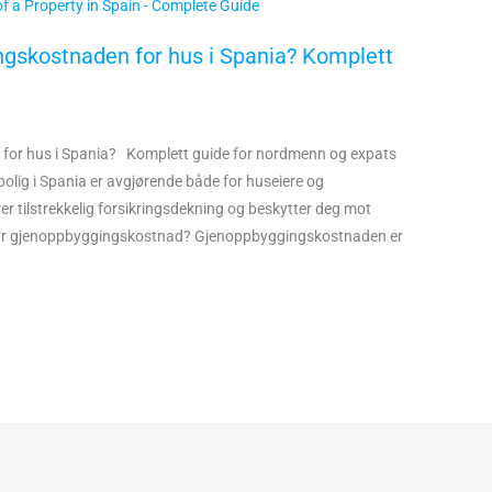
gskostnaden for hus i Spania? Komplett
or hus i Spania? Komplett guide for nordmenn og expats
lig i Spania er avgjørende både for huseiere og
krer tilstrekkelig forsikringsdekning og beskytter deg mot
yr gjenoppbyggingskostnad? Gjenoppbyggingskostnaden er