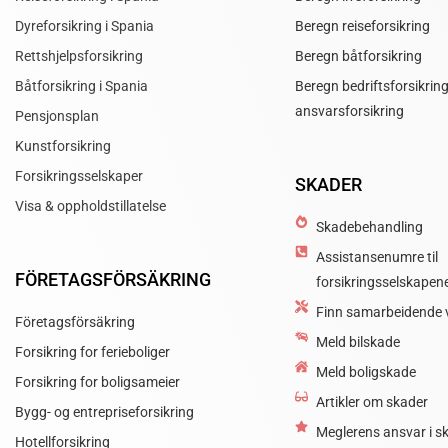
Dyreforsikring i Spania
Beregn reiseforsikring
Rettshjelpsforsikring
Beregn båtforsikring
Båtforsikring i Spania
Beregn bedriftsforsikrin
ansvarsforsikring
Pensjonsplan
Kunstforsikring
Forsikringsselskaper
SKADER
Visa & oppholdstillatelse
Skadebehandling
Assistanse­numre til
FÖRETAGSFÖRSÄKRING
forsikringsselskapen
Finn samarbeidende 
Företagsförsäkring
Meld bilskade
Forsikring for ferieboliger
Meld boligskade
Forsikring for boligsameier
Artikler om skader
Bygg- og entrepriseforsikring
Meglerens ansvar i 
Hotellforsikring