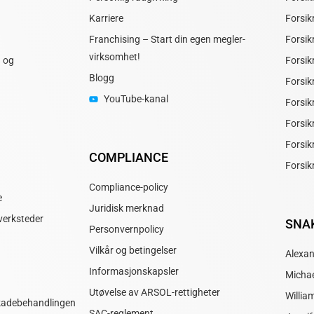
Karriere
Forsik
Franchising – Start din egen megler­
Forsik
virksomhet!
g og
Forsikr
Blogg
Forsik
YouTube-kanal
Forsik
Forsik
Forsik
COMPLIANCE
Forsik
Compliance-policy
e
Juridisk merknad
verksteder
SNAK
Personvernpolicy
Vilkår og betingelser
Alexan
Informasjonskapsler
Michae
Utøvelse av ARSOL-rettigheter
Willia
skadebehandlingen
SAC-reglement