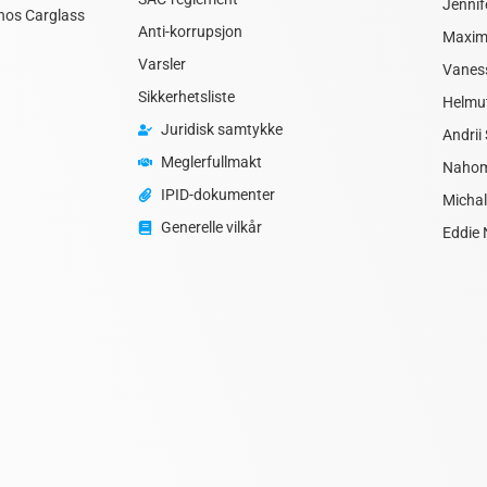
Jennif
l hos Carglass
Anti-korrupsjon
Maximi
Varsler
Vaness
Sikkerhetsliste
Helmu
Juridisk samtykke
Andri
Meglerfullmakt
Nahom
IPID-dokumenter
Michal
Generelle vilkår
Eddie 