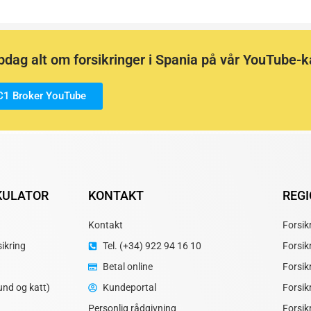
dag alt om forsikringer i Spania på vår YouTube-k
C1 Broker YouTube
KULATOR
KONTAKT
REG
Kontakt
Forsik
ikring
Tel. (+34) 922 94 16 10
Forsik
Betal online
Forsik
und og katt)
Kundeportal
Forsik
Personlig rådgivning
Forsik