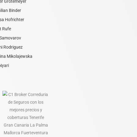
er Grotemeyer
lian Binder
a Hofrichter
t Rufe
i Samovarov
i Rodriguez
ina Mikolajewska
Nyari