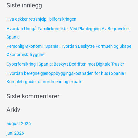
Siste innlegg
k
e
Hva dekker rettshjelp i bilforsikringen
t
Hvordan Unngå Familiekonflikter Ved Planlegging Av Begravelse I
t
Spania
e
Personlig Økonomi i Spania: Hvordan Beskytte Formuen og Skape
r
Økonomisk Trygghet
:
Cyberforsikring i Spania: Beskytt Bedriften mot Digitale Trusler
Hvordan beregne gjenoppbyggingskostnaden for hus i Spania?
Komplett guide for nordmenn og expats
Siste kommentarer
Arkiv
august 2026
juni 2026