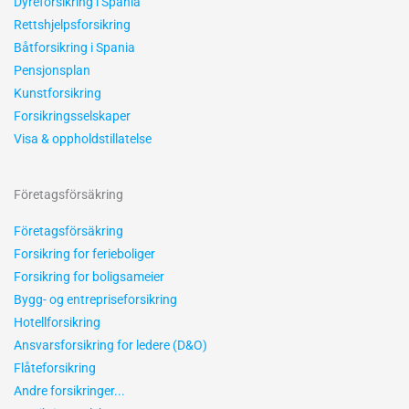
Dyreforsikring i Spania
Rettshjelpsforsikring
Båtforsikring i Spania
Pensjonsplan
Kunstforsikring
Forsikringsselskaper
Visa & oppholdstillatelse
Företagsförsäkring
Företagsförsäkring
Forsikring for ferieboliger
Forsikring for boligsameier
Bygg- og entrepriseforsikring
Hotellforsikring
Ansvarsforsikring for ledere (D&O)
Flåteforsikring
Andre forsikringer...