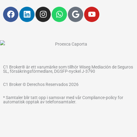
F
L
I
W
G
Y
a
i
n
h
o
o
c
n
s
a
o
u
e
k
t
t
g
t
b
e
a
s
l
u
o
d
g
a
e
b
o
i
r
p
e
k
n
a
p
C1 Broker® är ett varumärke som tillhör Wiseg Mediación de Seguros
m
SL, försäkringsförmedlare, DGSFP-nyckel J-3790
C1 Broker © Derechos Reservados 2026
* Samtaler blir tatt opp i samsvar med vår Compliance-policy for
automatisk opptak av telefonsamtaler.