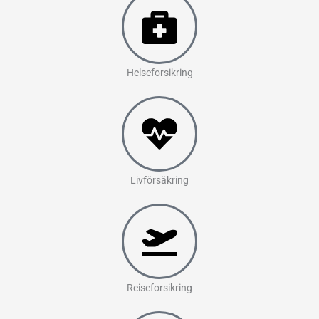
Helseforsikring
Livförsäkring
Reiseforsikring