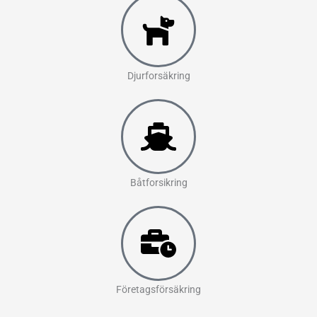
Djurforsäkring
Båtforsikring
Företagsförsäkring