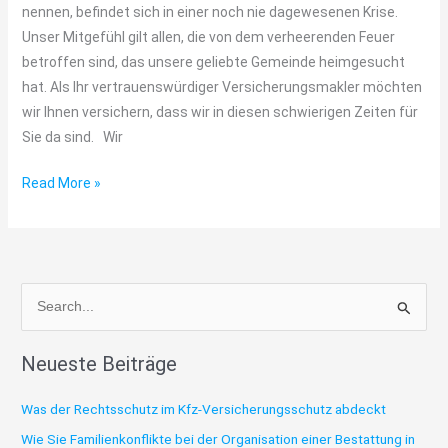
nennen, befindet sich in einer noch nie dagewesenen Krise.
Unser Mitgefühl gilt allen, die von dem verheerenden Feuer
betroffen sind, das unsere geliebte Gemeinde heimgesucht
hat. Als Ihr vertrauenswürdiger Versicherungsmakler möchten
wir Ihnen versichern, dass wir in diesen schwierigen Zeiten für
Sie da sind. Wir
Read More »
S
u
Neueste Beiträge
c
h
Was der Rechtsschutz im Kfz-Versicherungsschutz abdeckt
e
Wie Sie Familienkonflikte bei der Organisation einer Bestattung in
n