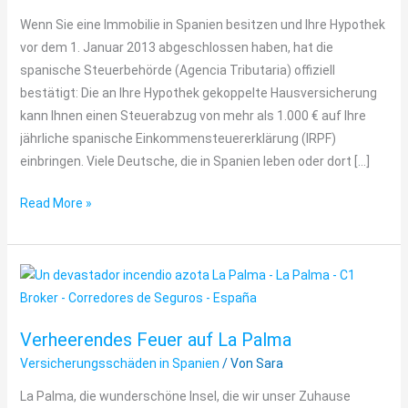
über
Wenn Sie eine Immobilie in Spanien besitzen und Ihre Hypothek
1.000
vor dem 1. Januar 2013 abgeschlossen haben, hat die
€
spanische Steuerbehörde (Agencia Tributaria) offiziell
Steuern
bestätigt: Die an Ihre Hypothek gekoppelte Hausversicherung
sparen
kann Ihnen einen Steuerabzug von mehr als 1.000 € auf Ihre
jährliche spanische Einkommensteuererklärung (IRPF)
einbringen. Viele Deutsche, die in Spanien leben oder dort […]
Read More »
Verheerendes
Feuer
auf
Verheerendes Feuer auf La Palma
La
Versicherungsschäden in Spanien
/ Von
Sara
Palma
La Palma, die wunderschöne Insel, die wir unser Zuhause