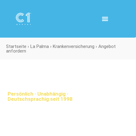
Zum
Inhalt
springen
PRIVATE CLIENTS
CORPORATE CLIENTS
CLIENT AREA
Startseite › La Palma › Krankenversicherung › Angebot
anfordern
Persönlich · Unabhängig ·
Deutschsprachig seit 1998
Private Krankenversicherung
auf La Palma
Für deutschsprachige Residenten auf La