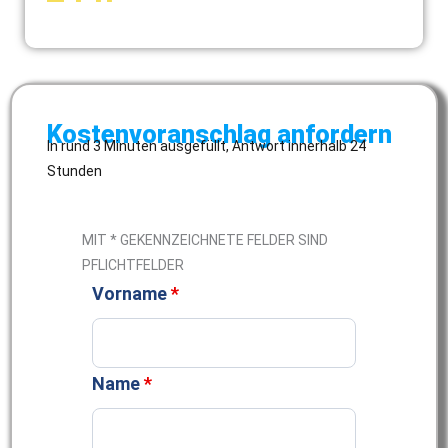
erste Rückmeldung
Kostenvoranschlag anfordern
In rund 3 Minuten ausgefüllt, Antwort innerhalb 24
Stunden
MIT * GEKENNZEICHNETE FELDER SIND
PFLICHTFELDER
Vorname
*
Name
*