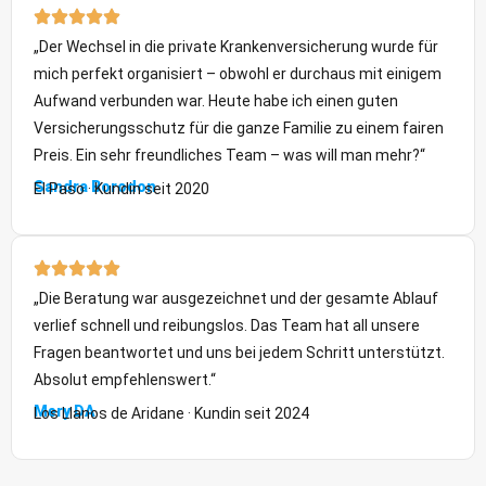
„Der Wechsel in die private Krankenversicherung wurde für
mich perfekt organisiert – obwohl er durchaus mit einigem
Aufwand verbunden war. Heute habe ich einen guten
Versicherungsschutz für die ganze Familie zu einem fairen
Preis. Ein sehr freundliches Team – was will man mehr?“
Sandra Borodon
El Paso · Kundin seit 2020
„Die Beratung war ausgezeichnet und der gesamte Ablauf
verlief schnell und reibungslos. Das Team hat all unsere
Fragen beantwortet und uns bei jedem Schritt unterstützt.
Absolut empfehlenswert.“
Mery DA
Los Llanos de Aridane · Kundin seit 2024