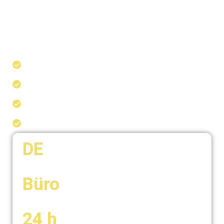
Palma – persönliche Beratung auf
Deutsch, Zugang zu Privatärzten und
Begleitung im Schadensfall, auch bei
Behandlungen auf Teneriffa.
Beratung auf Deutsch – kein Spanisch nötig
Unabhängiger Makler seit 1998
Schneller Klinik-Zugang ohne Wartezeit
Persönlich vor Ort in Palma
DE
Beratung in Ihrer Sprache
Büro
vor Ort in Los Llanos
24 h