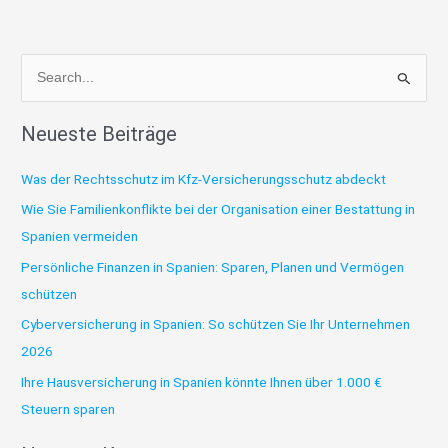
S
u
Neueste Beiträge
c
h
Was der Rechtsschutz im Kfz-Versicherungsschutz abdeckt
e
Wie Sie Familienkonflikte bei der Organisation einer Bestattung in
n
Spanien vermeiden
n
Persönliche Finanzen in Spanien: Sparen, Planen und Vermögen
a
schützen
c
h
Cyberversicherung in Spanien: So schützen Sie Ihr Unternehmen
:
2026
Ihre Hausversicherung in Spanien könnte Ihnen über 1.000 €
Steuern sparen