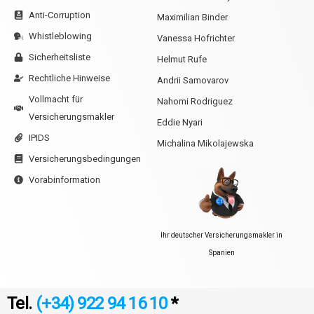
Anti-Corruption
Maximilian Binder
Whistleblowing
Vanessa Hofrichter
Sicherheitsliste
Helmut Rufe
Rechtliche Hinweise
Andrii Samovarov
Vollmacht für
Nahomi Rodriguez
Versicherungsmakler
Eddie Nyari
IPIDS
Michalina Mikolajewska
Versicherungsbedingungen
Vorabinformation
Ihr deutscher Versicherungsmakler in
Spanien
Tel.
(+34) 922 94 16 10
*