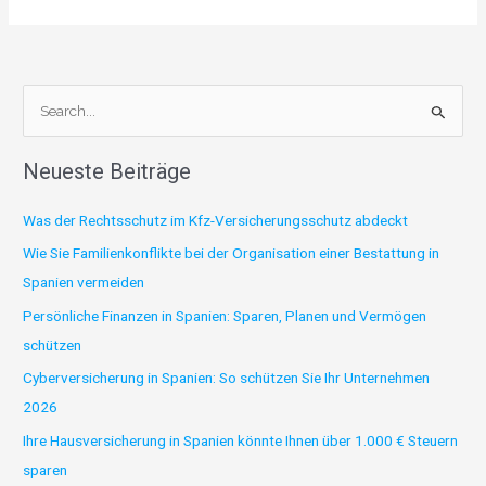
S
u
Neueste Beiträge
c
h
Was der Rechtsschutz im Kfz-Versicherungsschutz abdeckt
e
Wie Sie Familienkonflikte bei der Organisation einer Bestattung in
n
Spanien vermeiden
n
Persönliche Finanzen in Spanien: Sparen, Planen und Vermögen
a
schützen
c
Cyberversicherung in Spanien: So schützen Sie Ihr Unternehmen
h
2026
:
Ihre Hausversicherung in Spanien könnte Ihnen über 1.000 € Steuern
sparen