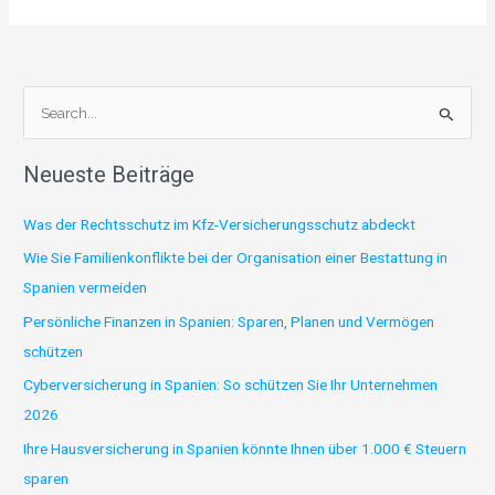
S
u
Neueste Beiträge
c
h
Was der Rechtsschutz im Kfz-Versicherungsschutz abdeckt
e
Wie Sie Familienkonflikte bei der Organisation einer Bestattung in
n
Spanien vermeiden
n
Persönliche Finanzen in Spanien: Sparen, Planen und Vermögen
a
schützen
c
Cyberversicherung in Spanien: So schützen Sie Ihr Unternehmen
h
2026
:
Ihre Hausversicherung in Spanien könnte Ihnen über 1.000 € Steuern
sparen