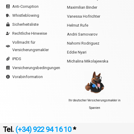
Anti-Corruption
Maximilian Binder
Whistleblowing
Vanessa Hofrichter
Sicherheitsliste
Helmut Rufe
Rechtliche Hinweise
Andrii Samovarov
Vollmacht für
Nahomi Rodriguez
Versicherungsmakler
Eddie Nyari
IPIDS
Michalina Mikolajewska
Versicherungsbedingungen
Vorabinformation
Ihr deutscher Versicherungsmakler in
Spanien
Tel.
(+34) 922 94 16 10
*