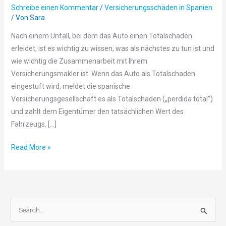
Schreibe einen Kommentar
/
Versicherungsschäden in Spanien
bin
/ Von
Sara
mit
der
Nach einem Unfall, bei dem das Auto einen Totalschaden
Entschädigung
erleidet, ist es wichtig zu wissen, was als nächstes zu tun ist und
nicht
wie wichtig die Zusammenarbeit mit Ihrem
einverstanden.
Versicherungsmakler ist. Wenn das Auto als Totalschaden
Was
eingestuft wird, meldet die spanische
kann
Versicherungsgesellschaft es als Totalschaden („perdida total“)
ich
und zahlt dem Eigentümer den tatsächlichen Wert des
tun?
Fahrzeugs. […]
Read More »
S
u