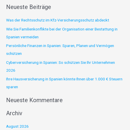
Neueste Beiträge
c
h
Was der Rechtsschutz im Kfz-Versicherungsschutz abdeckt
e
Wie Sie Familienkonflikte bei der Organisation einer Bestattung in
n
Spanien vermeiden
n
Persönliche Finanzen in Spanien: Sparen, Planen und Vermögen
a
schützen
c
Cyberversicherung in Spanien: So schützen Sie Ihr Unternehmen
h
2026
:
Ihre Hausversicherung in Spanien könnte Ihnen über 1.000 € Steuern
sparen
Neueste Kommentare
Archiv
August 2026