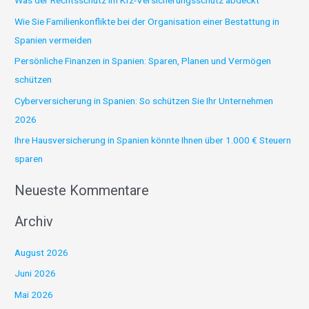
Was der Rechtsschutz im Kfz-Versicherungsschutz abdeckt
e
Wie Sie Familienkonflikte bei der Organisation einer Bestattung in
n
Spanien vermeiden
n
Persönliche Finanzen in Spanien: Sparen, Planen und Vermögen
a
schützen
c
Cyberversicherung in Spanien: So schützen Sie Ihr Unternehmen
h
2026
:
Ihre Hausversicherung in Spanien könnte Ihnen über 1.000 € Steuern
sparen
Neueste Kommentare
Archiv
August 2026
Juni 2026
Mai 2026