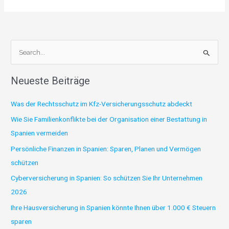
S
u
Neueste Beiträge
c
h
Was der Rechtsschutz im Kfz-Versicherungsschutz abdeckt
e
Wie Sie Familienkonflikte bei der Organisation einer Bestattung in
n
Spanien vermeiden
n
Persönliche Finanzen in Spanien: Sparen, Planen und Vermögen
a
schützen
c
Cyberversicherung in Spanien: So schützen Sie Ihr Unternehmen
h
2026
:
Ihre Hausversicherung in Spanien könnte Ihnen über 1.000 € Steuern
sparen