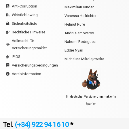
Anti-Corruption
Maximilian Binder
Whistleblowing
Vanessa Hofrichter
Sicherheitsliste
Helmut Rufe
Rechtliche Hinweise
Andrii Samovarov
Vollmacht für
Nahomi Rodriguez
Versicherungsmakler
Eddie Nyari
IPIDS
Michalina Mikolajewska
Versicherungsbedingungen
Vorabinformation
Ihr deutscher Versicherungsmakler in
Spanien
Tel.
(+34) 922 94 16 10
*