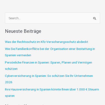
S
u
Neueste Beiträge
c
h
Was der Rechtsschutz im Kfz-Versicherungsschutz abdeckt
e
Wie Sie Familienkonflikte bei der Organisation einer Bestattung in
n
Spanien vermeiden
n
Persönliche Finanzen in Spanien: Sparen, Planen und Vermögen
a
schützen
c
Cyberversicherung in Spanien: So schützen Sie Ihr Unternehmen
h
2026
:
Ihre Hausversicherung in Spanien könnte Ihnen über 1.000 € Steuern
sparen