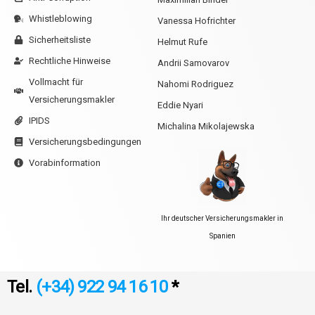
Whistleblowing
Vanessa Hofrichter
Sicherheitsliste
Helmut Rufe
Rechtliche Hinweise
Andrii Samovarov
Vollmacht für
Nahomi Rodriguez
Versicherungsmakler
Eddie Nyari
IPIDS
Michalina Mikolajewska
Versicherungsbedingungen
Vorabinformation
Ihr deutscher Versicherungsmakler in
Spanien
Tel.
(+34) 922 94 16 10
*