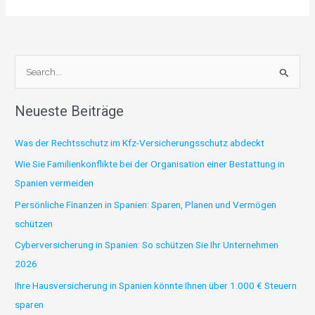
S
u
Neueste Beiträge
c
h
Was der Rechtsschutz im Kfz-Versicherungsschutz abdeckt
e
Wie Sie Familienkonflikte bei der Organisation einer Bestattung in
n
Spanien vermeiden
n
Persönliche Finanzen in Spanien: Sparen, Planen und Vermögen
a
schützen
c
Cyberversicherung in Spanien: So schützen Sie Ihr Unternehmen
h
2026
:
Ihre Hausversicherung in Spanien könnte Ihnen über 1.000 € Steuern
sparen