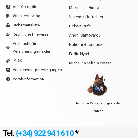
Anti-Corruption
Maximilian Binder
Whistleblowing
Vanessa Hofrichter
Sicherheitsliste
Helmut Rufe
Rechtliche Hinweise
Andrii Samovarov
Vollmacht für
Nahomi Rodriguez
Versicherungsmakler
Eddie Nyari
IPIDS
Michalina Mikolajewska
Versicherungsbedingungen
Vorabinformation
Ihr deutscher Versicherungsmakler in
Spanien
Tel.
(+34) 922 94 16 10
*