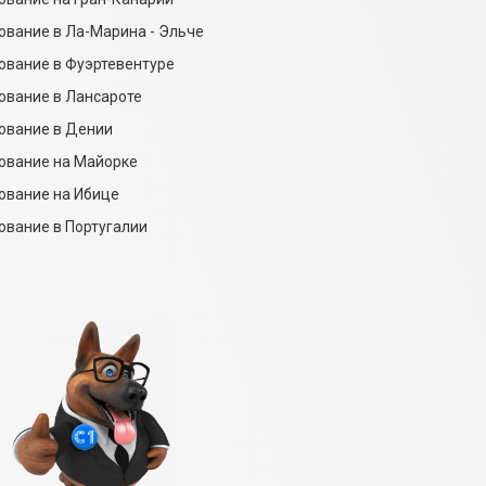
ование в Ла-Марина - Эльче
ование в Фуэртевентуре
ование в Лансароте
ование в Дении
ование на Майорке
ование на Ибице
ование в Португалии