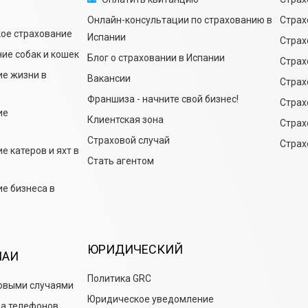
Онлайн-консультации по страхованию в
Страх
ое страхование
Испании
Страх
ие собак и кошек
Блог о страховании в Испании
Страх
ие жизни в
Вакансии
Страх
Франшиза - начните свой бизнес!
Страх
ие
Клиентская зона
Страх
Страховой случай
Страх
е катеров и яхт в
Стать агентом
е бизнеса в
ЮРИДИЧЕСКИЙ
ЧАИ
Политика GRC
овыми случаями
Юридическое уведомление
а телефонов