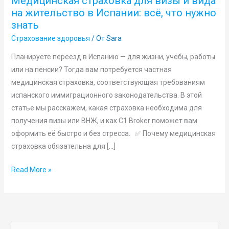
Медицинская страховка для визы и вида
визы
на жительство в Испании: всё, что нужно
и
знать
вида
Страхование здоровья
/ От
Sara
на
жительство
Планируете переезд в Испанию — для жизни, учёбы, работы
в
или на пенсии? Тогда вам потребуется частная
Испании:
медицинская страховка, соответствующая требованиям
всё,
испанского иммиграционного законодательства. В этой
что
статье мы расскажем, какая страховка необходима для
нужно
получения визы или ВНЖ, и как C1 Broker поможет вам
знать
оформить её быстро и без стресса. ✅ Почему медицинская
страховка обязательна для […]
Read More »