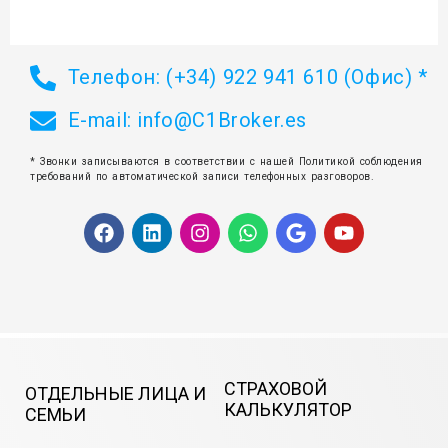
Телефон: (+34) 922 941 610 (Офис) *
E-mail:
info@C1Broker.es
* Звонки записываются в соответствии с нашей Политикой соблюдения
требований по автоматической записи телефонных разговоров.
F
L
I
W
G
Y
a
i
n
h
o
o
c
n
s
a
o
u
e
k
t
t
g
t
b
e
a
s
l
u
o
d
g
a
e
b
o
i
r
p
e
k
n
a
p
m
СТРАХОВОЙ
ОТДЕЛЬНЫЕ ЛИЦА И
КАЛЬКУЛЯТОР
СЕМЬИ